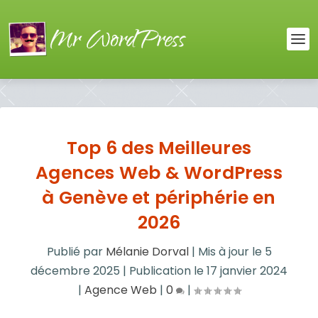
Top 6 des Meilleures
Agences Web & WordPress
à Genève et périphérie en
2026
Publié par
Mélanie Dorval
|
Mis à jour le
5
décembre 2025
|
Publication le
17 janvier 2024
|
Agence Web
|
0
|