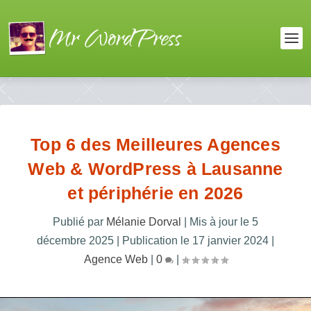
Top 6 des Meilleures Agences
Web & WordPress à Lausanne
et périphérie en 2026
Publié par
Mélanie Dorval
|
Mis à jour le
5
décembre 2025
|
Publication le
17 janvier 2024
|
Agence Web
|
0
|