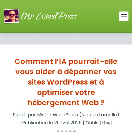
Comment l’IA pourrait-elle
vous aider à dépanner vos
sites WordPress et à
optimiser votre
hébergement Web ?
Publié par
Mister WordPress (Nicolas Laruelle)
|
Publication le
21 avril 2025
|
Outils
|
0
|