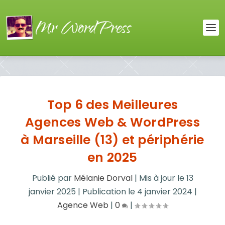
Top 6 des Meilleures
Agences Web & WordPress
à Marseille (13) et périphérie
en 2025
Publié par
Mélanie Dorval
|
Mis à jour le
13
janvier 2025
|
Publication le
4 janvier 2024
|
Agence Web
|
0
|