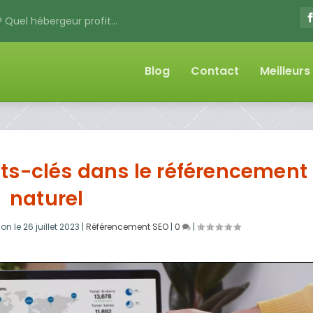
 Quel hébergeur profit...
Blog
Contact
Meilleur
ts-clés dans le référencement
naturel
ion le
26 juillet 2023
|
Référencement SEO
|
0
|