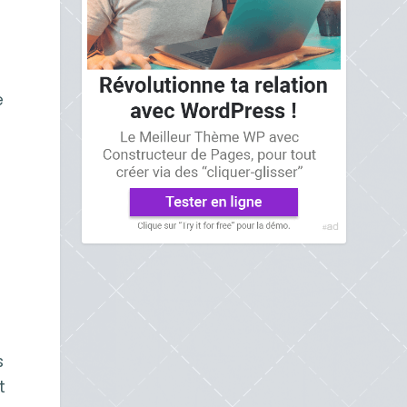
e
s
t