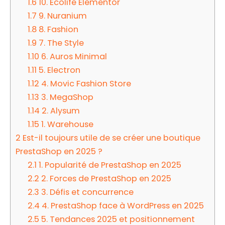
1.6
10. Ecolife Elementor
1.7
9. Nuranium
1.8
8. Fashion
1.9
7. The Style
1.10
6. Auros Minimal
1.11
5. Electron
1.12
4. Movic Fashion Store
1.13
3. MegaShop
1.14
2. Alysum
1.15
1. Warehouse
2
Est-il toujours utile de se créer une boutique
PrestaShop en 2025 ?
2.1
1. Popularité de PrestaShop en 2025
2.2
2. Forces de PrestaShop en 2025
2.3
3. Défis et concurrence
2.4
4. PrestaShop face à WordPress en 2025
2.5
5. Tendances 2025 et positionnement