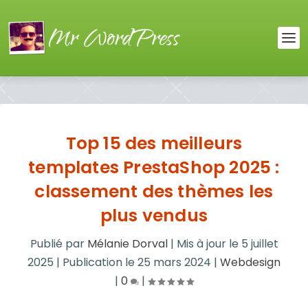
Top 15 des meilleurs
templates PrestaShop 2025 :
classement des thèmes les
plus vendus
Publié par
Mélanie Dorval
|
Mis à jour le
5 juillet
2025
|
Publication le
25 mars 2024
|
Webdesign
|
0
|