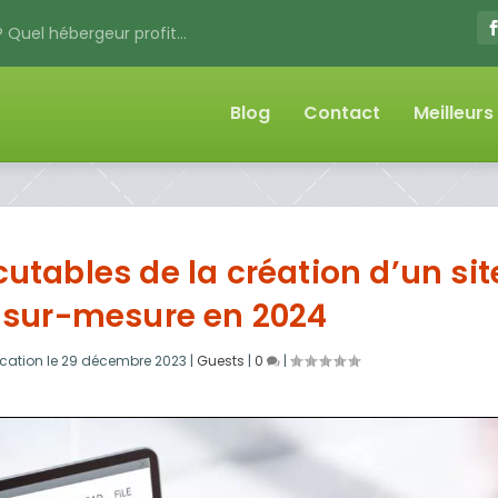
 Quel hébergeur profit...
Blog
Contact
Meilleur
utables de la création d’un sit
 sur-mesure en 2024
cation le
29 décembre 2023
|
Guests
|
0
|