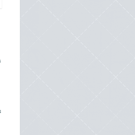
s
s
s