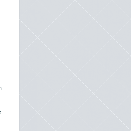
n
z
e