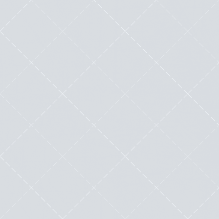
Comment traduire très rapidement un
site WordPress ? Grâce à Weglot !
by
Mister WordPress (Nicolas Laruelle)
|
Jan 11, 2016
|
Outils
|
3
|
L’autre jour sur Twitter, nous discutions des
inconvénients des plugins classiques destinés
à...
Lire cette œuvre littéraire exceptionnelle