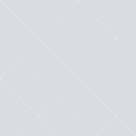
Comment gérer efficacement tous les
sites WordPress de vos clients en tant
qu’agence Web ?
by
Mister WordPress (Nicolas Laruelle)
|
Avr 21, 2025
|
Agence Web
,
Hébergement
,
Outils
|
0
|
Gérer plusieurs sites WordPress pour des