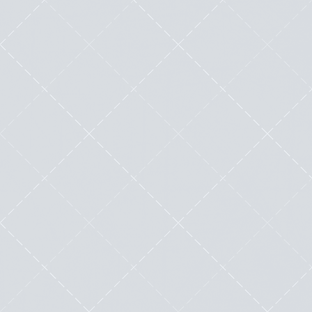
pour la vente de produits numériques
?
by
Maximilien Labadie
|
Mar 8, 2023
|
Outils
|
0
|
La commercialisation des produits
numériques devient depuis ces dernières
années une tendance...
Lire cette œuvre littéraire exceptionnelle