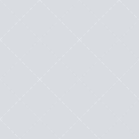
Ne manquez aucun article de vos
blogs favoris grâce à WordPress.com !
by
Mister WordPress (Nicolas Laruelle)
|
Nov 1, 2015
|
Outils
|
5
|
Pour suivre les blogs que j’adore, j’ai bien