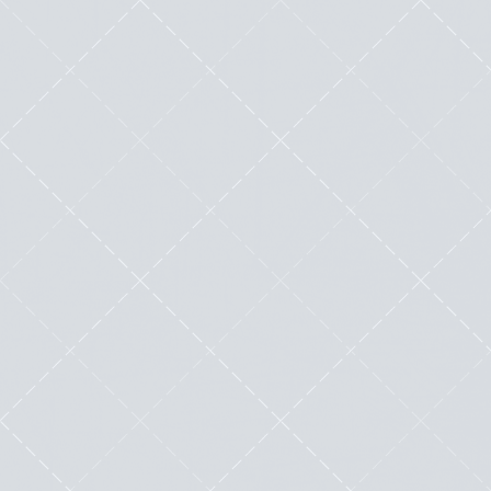
L’impact de l’IA sur la qualité du
contenu : Comment équilibrer
quantité et qualité en marketing
digital ?
by
Mélanie Dorval
|
Nov 25, 2024
|
Outils
|
0
|
L’essor de l’intelligence artificielle (IA) a
bouleversé le marketing digital. Aujourd’hui,
grâce...
Lire cette œuvre littéraire exceptionnelle