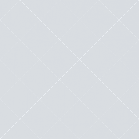
Comment l’IA pourrait-elle vous aider
à dépanner vos sites WordPress et à
optimiser votre hébergement Web ?
by
Mister WordPress (Nicolas Laruelle)
|
Avr 21, 2025
|
Outils
|
0
|
L’intelligence artificielle (IA) révolutionne de
nombreux secteurs, et l’hébergement Web
ainsi que...
Lire cette œuvre littéraire exceptionnelle