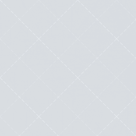
inavouables
by
Mister WordPress (Nicolas Laruelle)
|
Nov 21, 2019
|
Outils
|
1
|
Encore un énième article bateau sur le SEO ?
Non. On voit encore beaucoup trop d’erreurs ;...
Lire cette œuvre littéraire exceptionnelle