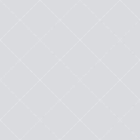
WordPress : Quelles sont les 10 bonnes
raisons d’adopter ce CMS en 2024 ?
by
Maximilien Labadie
|
Sep 13, 2022
|
Outils
|
0
|
“WordPress n’a pas volé son succès… » Ce
système de gestion de contenus (CMS) est la
première...