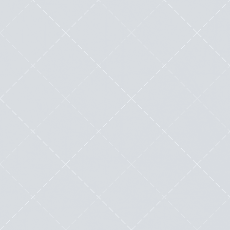
WordPress & IA: les piliers de
l’eCommerce en 2024
by
Mélanie Dorval
|
Oct 22, 2024
|
Outils
|
0
|
En 2024, après avoir traversé plusieurs crises