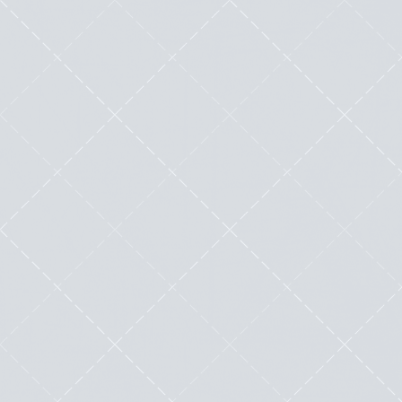
successives, l’e-commerce a été propulsé au...
Lire cette œuvre littéraire exceptionnelle
SendOwl : est-ce la solution idéale