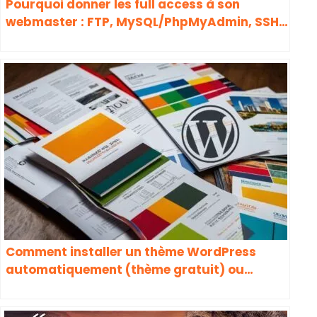
Pourquoi donner les full access à son
webmaster : FTP, MySQL/PhpMyAdmin, SSH,
panel d’hébergement et admin WordPress ?
Comment installer un thème WordPress
automatiquement (thème gratuit) ou
manuellement (thème payant) ?