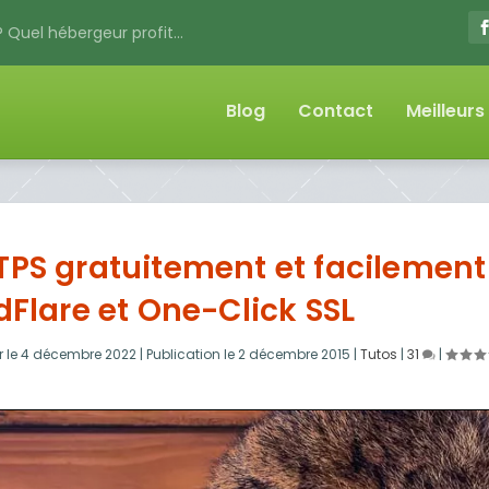
 Quel hébergeur profit...
Blog
Contact
Meilleur
TPS gratuitement et facilement
dFlare et One-Click SSL
 le
4 décembre 2022
|
Publication le
2 décembre 2015
|
Tutos
|
31
|