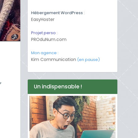
Hébergement WordPress :
EasyHoster
Projet perso :
PROduNum.com
Mon agence :
Kim Communication
(en pause)
t
r
Un indispensable !