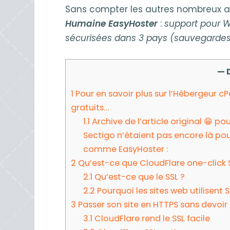
Sans compter les autres nombreux
Humaine EasyHoster
:
support pour W
sécurisées dans 3 pays (sauvegardes
— 
1
Pour en savoir plus sur l’Hébergeur c
gratuits…
1.1
Archive de l’article original 😁 po
Sectigo n’étaient pas encore là pour
comme EasyHoster :
2
Qu’est-ce que CloudFlare one-click 
2.1
Qu’est-ce que le SSL ?
2.2
Pourquoi les sites web utilisent S
3
Passer son site en HTTPS sans devoir 
3.1
CloudFlare rend le SSL facile