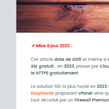
📌 Mise à jour 2023 :
Cet article
date de 2015
et même si
SSL gratuit
… en
2023
, passer par
Clou
le HTTPS gratuitement
.
La solution SSL la plus facile en
2023
EasyHoster
proposant
cPanel
ainsi q
tout sécurisé par un
Firewall Premiu