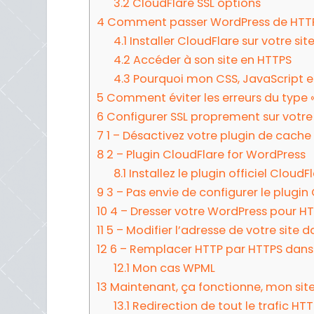
3.2
CloudFlare SSL options
4
Comment passer WordPress de HTTP 
4.1
Installer CloudFlare sur votre sit
4.2
Accéder à son site en HTTPS
4.3
Pourquoi mon CSS, JavaScript e
5
Comment éviter les erreurs du type « 
6
Configurer SSL proprement sur votr
7
1 – Désactivez votre plugin de cache
8
2 – Plugin CloudFlare for WordPress
8.1
Installez le plugin officiel CloudF
9
3 – Pas envie de configurer le plugin
10
4 – Dresser votre WordPress pour HT
11
5 – Modifier l’adresse de votre site 
12
6 – Remplacer HTTP par HTTPS dans
12.1
Mon cas WPML
13
Maintenant, ça fonctionne, mon site 
13.1
Redirection de tout le trafic HT