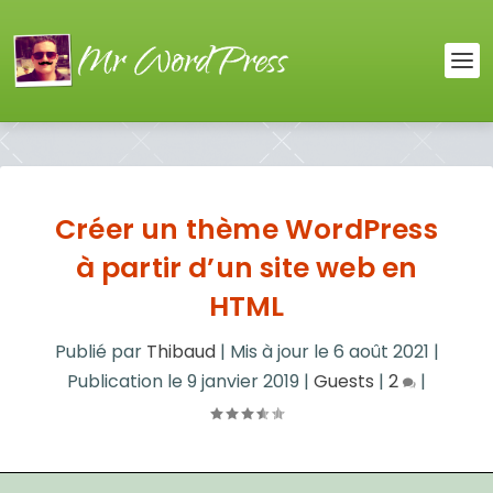
Créer un thème WordPress
à partir d’un site web en
HTML
Publié par
Thibaud
|
Mis à jour le
6 août 2021
|
Publication le
9 janvier 2019
|
Guests
|
2
|