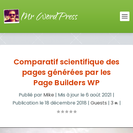
Comparatif scientifique des
pages générées par les
Page Builders WP
Publié par
Mike
|
Mis à jour le
6 août 2021
|
Publication le
18 décembre 2018
|
Guests
|
3
|