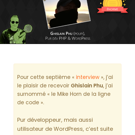
Pour cette septième «
interview
», j’ai
le plaisir de recevoir
Ghislain Phu
, j’ai
surnommé « le Mike Horn de la ligne
de code ».
Pur développeur, mais aussi
utilisateur de WordPress, c’est suite