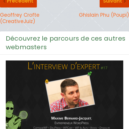
Précédent
Suivant
Geoffrey Crofte
Ghislain Phu (Poupi)
(CreativeJuiz)
Découvrez le parcours de ces autres
webmasters