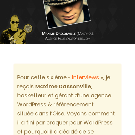
Pour cette sixième «
Interviews
», je
reçois
Maxime Dassonville
,
basketteur et gérant d’une agence
WordPress & référencement
située dans l’Oise. Voyons comment
il a fini par craquer pour WordPress
et pourquoi il a décidé de se