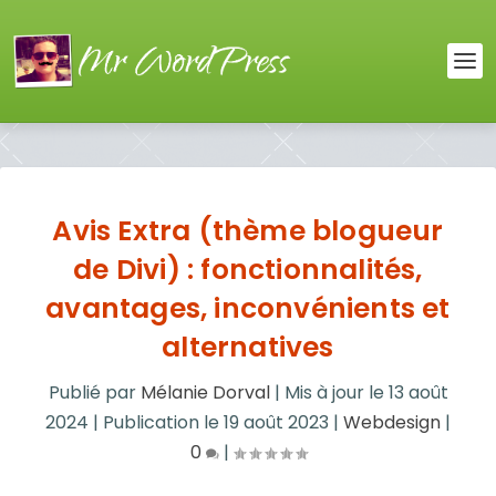
Avis Extra (thème blogueur
de Divi) : fonctionnalités,
avantages, inconvénients et
alternatives
Publié par
Mélanie Dorval
|
Mis à jour le
13 août
2024
|
Publication le
19 août 2023
|
Webdesign
|
0
|