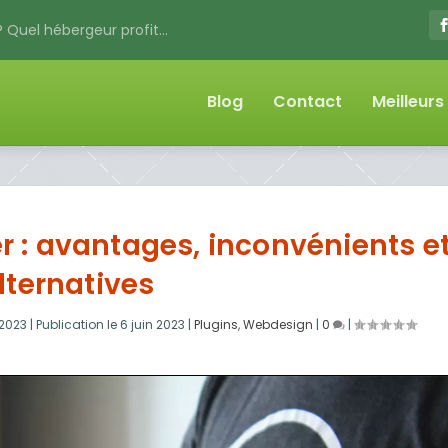
 Quel hébergeur profit...
Blog
Contact
Meilleur
r : avantages, inconvénients e
lternatives
 2023
|
Publication le
6 juin 2023
|
Plugins
,
Webdesign
|
0
|