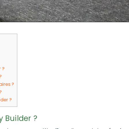
 ?
?
aires ?
?
lder ?
 Builder ?