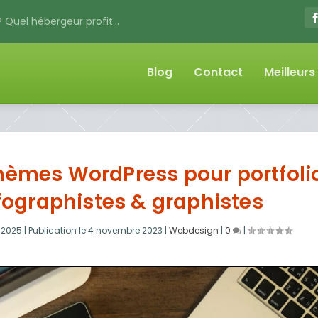
 Quel hébergeur profit...
Blog
Contact
Meilleur
thèmes WordPress pour portfoli
nfographistes & graphistes
t 2025
|
Publication le
4 novembre 2023
|
Webdesign
|
0
|