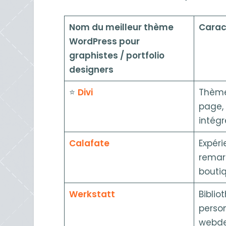
Nom du meilleur thème
Carac
WordPress pour
graphistes / portfolio
designers
⭐️
Divi
Thème
page,
intégr
Calafate
Expéri
remar
boutiq
Werkstatt
Biblio
person
webde