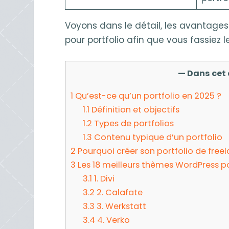
Voyons dans le détail, les avantage
pour portfolio afin que vous fassiez 
— Dans cet 
1
Qu’est-ce qu’un portfolio en 2025 ?
1.1
Définition et objectifs
1.2
Types de portfolios
1.3
Contenu typique d’un portfolio
2
Pourquoi créer son portfolio de free
3
Les 18 meilleurs thèmes WordPress po
3.1
1. Divi
3.2
2. Calafate
3.3
3. Werkstatt
3.4
4. Verko