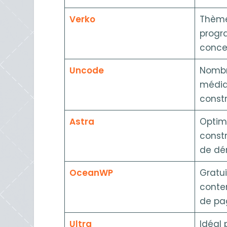
Verko
Thème
progra
concev
Uncode
Nombr
média
const
Astra
Optim
constr
de d
OceanWP
Gratui
conten
de pa
Ultra
Idéal