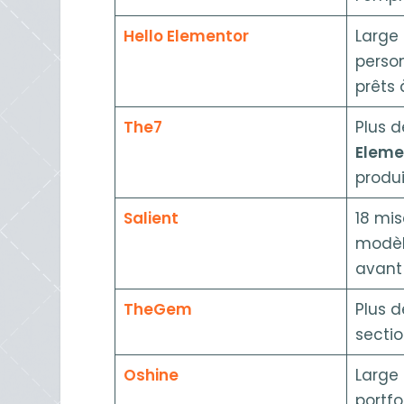
Hello Elementor
Large 
person
prêts 
The7
Plus 
Eleme
produi
Salient
18 mis
modèle
avant
TheGem
Plus 
secti
Oshine
Large
portfo