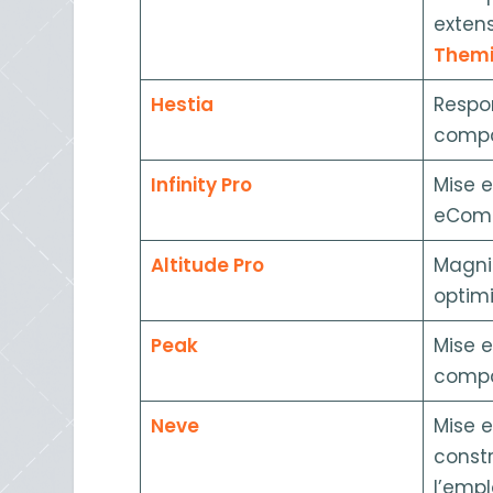
extens
Themi
Hestia
Respon
compa
Infinity Pro
Mise e
eComm
Altitude Pro
Magnif
optimi
Peak
Mise e
compa
Neve
Mise e
const
l’empl