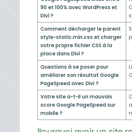
90 et 100% avec WordPress et
C
Divi ?
s
Comment décharger le parent
S
style-static.min.css et charger
p
votre propre fichier CSS à la
place dans Divi ?
Questions à se poser pour
L
améliorer son résultat Google
G
PageSpeed avec Divi
?
Votre site a-t-il un mauvais
C
score Google PageSpeed sur
a
mobile ?
n
Pourquoi avoir un site r