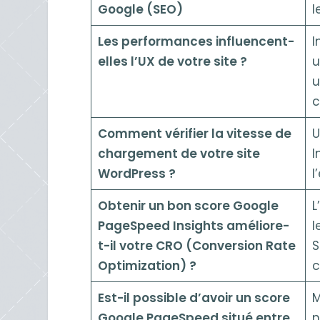
Google (SEO)
l
Les performances influencent-
I
elles l’UX de votre site ?
u
u
c
Comment vérifier la vitesse de
U
chargement de votre site
I
WordPress ?
l
Obtenir un bon score Google
L
PageSpeed Insights améliore-
l
t-il votre CRO (Conversion Rate
S
Optimization) ?
c
Est-il possible d’avoir un score
M
Google PageSpeed situé entre
n