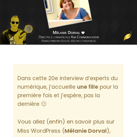
Dans cette 20e interview d’experts du
numérique, j’accueille
une fille
pour la
première fois et j’espère, pas la
dernière 🙂
Vous allez (enfin) en savoir plus sur
Miss WordPress (
Mélanie Dorval
),