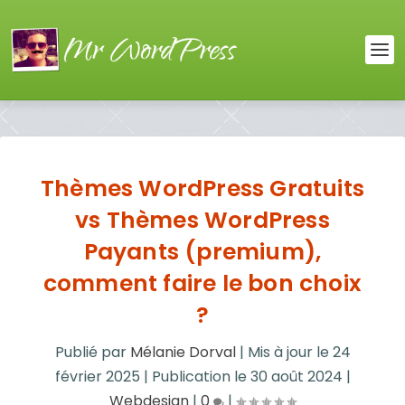
Thèmes WordPress Gratuits
vs Thèmes WordPress
Payants (premium),
comment faire le bon choix
?
Publié par
Mélanie Dorval
|
Mis à jour le
24
février 2025
|
Publication le
30 août 2024
|
Webdesign
|
0
|